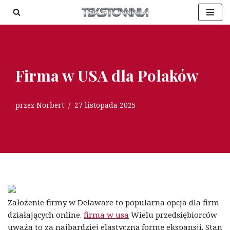
Przejdź
do
treści
Firma w USA dla Polaków
przez
Norbert
27 listopada 2025
Założenie firmy w Delaware to popularna opcja dla firm
działających online.
firma w usa
Wielu przedsiębiorców
uważa to za najbardziej elastyczną formę ekspansji. Stan