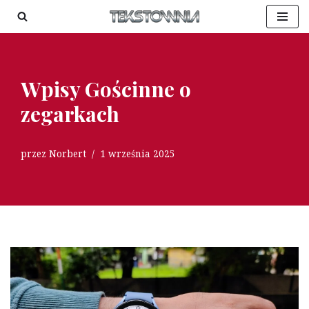
Przejdź
do
treści
Wpisy Gościnne o
zegarkach
przez
Norbert
1 września 2025