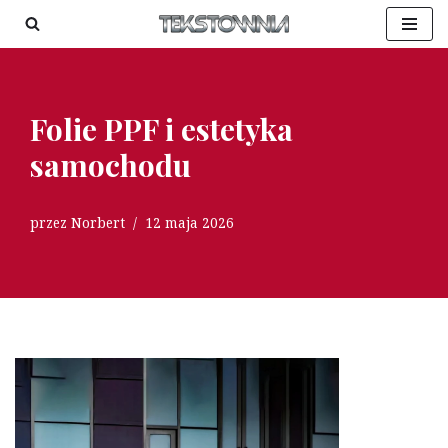
Przejdź
do
treści
Folie PPF i estetyka
samochodu
przez
Norbert
12 maja 2026