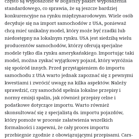
często są wyposażone w bogatszy pakiet wyposażenia
standardowego, co sprawia, że są jeszcze bardziej
konkurencyjne na rynku międzynarodowym. Wiele osób
decyduje się na import samochodów z USA, ponieważ
chcą mieć unikalny model, który może być rzadki lub
niedostępny na lokalnym rynku. USA jest siedzibą wielu
producentów samochodów, którzy oferują specjalne
modele tylko dla rynku amerykańskiego. Importując taki
model, można zyskać wyjątkowy pojazd, który wyróżnia
się spośród innych. Przed przystąpieniem do importu
samochodu z USA warto jednak zapoznać się z pewnymi
kwestiami i zwrócić uwagę na kilka aspektów. Należy
sprawdzić, czy samochód spełnia lokalne przepisy i
normy emisji spalin, jak również przepisy celne i
podatkowe dotyczące importu. Warto również
skonsultować się z specjalistą ds. importu pojazdów,
który pomoże w procesie załatwienia wszelkich
formalności i zapewni, że cały proces importu
przebiegnie zgodnie z obowiązującymi przepisami. Cars-