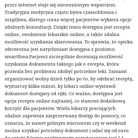
przez internet staje się nieocenionym wsparciem.
Tradycyjna medycyna często bywa czasochłonna i
uciążliwa, dlatego coraz więcej pacjentów wybiera opcje
zdalnych konsultacji. Dzięki temu dostępna jest recepta
online, zwolnienie lekarskie online, a także zdalna
możliwość uzyskania skierowania. To sprawia, że opieka
zdrowotna jest natychmiast dostępna z poziomu
smartfona.Pacjenci szczególnie doceniają możliwość
uzyskania dokumentu takiego jak e-recepta, która
pozwala bez problemu zdobyć potrzebne leki. Zamiast
organizować wolny dzień tylko po to, by odebrać receptę,
wystarczy kilka minut, by lekarz online wystawił
dokument dostępny od ręki. Co ważne, dostępna jest
opcja recepta online najtaniej, co stanowi dodatkową
korzyść dla pacjentów. Wielu lekarzy pracujących
zdalnie zapewnia nieprzerwany dostęp do pomocy, co
oznacza, że nawet późnym wieczorem czy w weekend
można uzyskać potrzebny dokument i udać się od razu
do apteki.Równie praktycznym rozwiązaniem jest L4