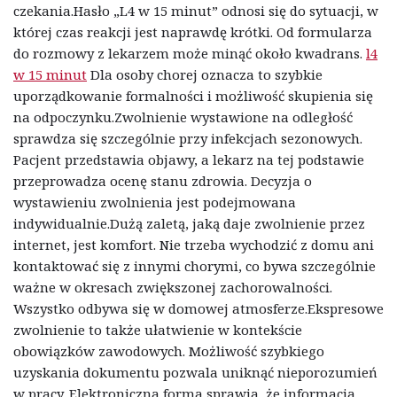
czekania.Hasło „L4 w 15 minut” odnosi się do sytuacji, w
której czas reakcji jest naprawdę krótki. Od formularza
do rozmowy z lekarzem może minąć około kwadrans.
l4
w 15 minut
Dla osoby chorej oznacza to szybkie
uporządkowanie formalności i możliwość skupienia się
na odpoczynku.Zwolnienie wystawione na odległość
sprawdza się szczególnie przy infekcjach sezonowych.
Pacjent przedstawia objawy, a lekarz na tej podstawie
przeprowadza ocenę stanu zdrowia. Decyzja o
wystawieniu zwolnienia jest podejmowana
indywidualnie.Dużą zaletą, jaką daje zwolnienie przez
internet, jest komfort. Nie trzeba wychodzić z domu ani
kontaktować się z innymi chorymi, co bywa szczególnie
ważne w okresach zwiększonej zachorowalności.
Wszystko odbywa się w domowej atmosferze.Ekspresowe
zwolnienie to także ułatwienie w kontekście
obowiązków zawodowych. Możliwość szybkiego
uzyskania dokumentu pozwala uniknąć nieporozumień
w pracy. Elektroniczna forma sprawia, że informacja